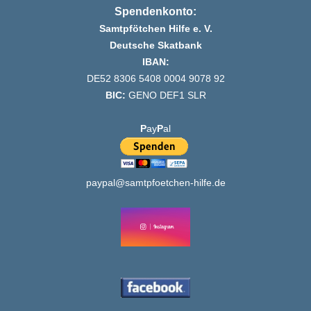
Spendenkonto:
Samtpfötchen Hilfe e. V.
Deutsche Skatbank
IBAN:
DE52 8306 5408 0004 9078 92
BIC:
GENO DEF1 SLR
P
ay
P
al
paypal@samtpfoetchen-hilfe.de